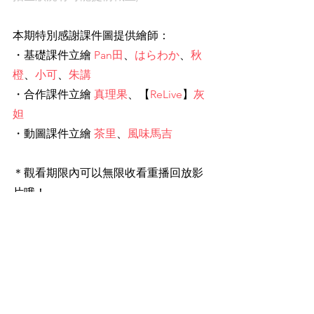
本期特別感謝課件圖提供繪
師：
・基礎課件立繪
Pan田
、
はらわか
、
秋
橙
、
小可
、
朱講
・合作課件立繪
真理果
、
【
ReLive
】
灰
妲
・動圖課件立繪
茶里
、
風味馬吉
＊觀看期限內可以無限收看重播回放影
片哦！
※重播影片僅作為課程紀錄供學員複習使
用，
不屬於課程提供期間（主課程為 8
週）。
※課後的技術支援與回答問題均屬於任意
參加的學習協助，