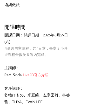
術與做法
開課時間
開課日期：開課日期：2026年8月29日
(六)
※8 週的主課程，共 16 堂，每堂 3 小時
※課程全數於 8 週內完成。
​主講師：
d S
Re
oda
Live2D官方介紹
客座講師：
乾物ひもの
、米豆綠、左宗棠雞、
林睿
哲
、THYA、
EVAN LEE