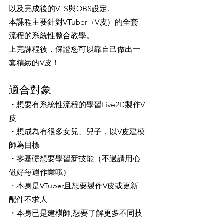
以及完成後的VTS與OBS設定。
本課程主要針對VTuber（V皮）的全套
流程的系統性整合教學。
上完課程後，保證您可以靠自己做出一
套精緻的V皮！
適合對象
・想要有系統性流程的學習Live2D製作V
皮
・想成為有很多女兒、兒子，以V皮建模
師為目標
・零基礎想要學習新技能（不過請用心
做好每週作業哦）
・本身是VTuber且想要製作V皮或更新
配件不求人
・本身已是建模師,想要了解更多不同技