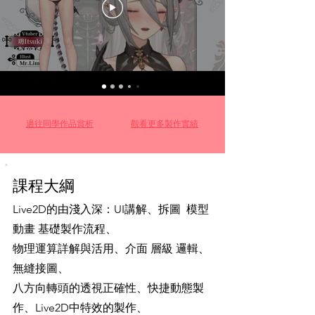
​過往同學作品賞析
觀看更多製作實績
課程大綱
Live2D的由淺入深：UI講解、拆圖 模型
動畫 基礎製作流程、
物理運算詳解與活用、介面 層級 邏輯、
無縫接圖、
八方向轉頭的透視正確性、快捷動態製
作、Live2D中特效的製作、