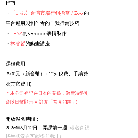
指南
・
【pixiv】台灣市場行銷擔當 / Zoe
的
平台運用與創作者的自我行銷技巧
・
THYA
的VBridger表情製作
・
林睿哲
的動畫講
座
課程費用：
9900元（新台幣）+10%(稅費、手續費
及其它費用)
＊本公司登記在日本的關係，繳費時幣別
會以日幣顯示(可詳閱「常見問題」)
開放報名時間：
2026年6月12日～開課前一週
(報名會視
招生狀況有可能提前截止)