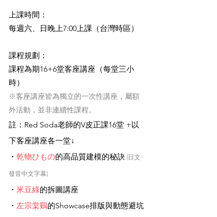
上課時間：
每週六、日晚上7:00上課（台灣時區）
課程規劃：
課程為期16+6堂客座講座（每堂三小
時）
※客座講座皆為獨立的一次性講座，屬額
外活動，並非連續性課程。
註：Red Soda老師的V皮正課16堂 +以
下客座講座各一堂↓
・
乾物​ひもの
的高品質建模的秘訣
​
(日文
發音中文字幕)
・
米豆綠​
的拆圖講座
・
左宗棠鷄​
的Showcase排版與動態避坑