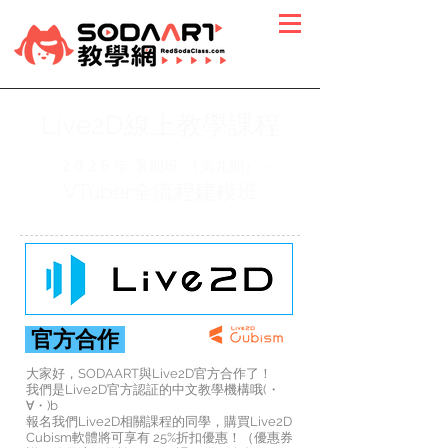
Live2D線上教學課程
- 2 0 2 6 年 暑期班 （第九期） -
VTuber全流程建模班
官方合作
​大家好，SODAART與Live2D官方合作了！
我們是Live2D官方認証的中文教學機構哦(・
∀・)b
報名我們Live2D相關課程的同學，購買Live2D
Cubism軟體將可享有 25%折扣優惠！（優惠券