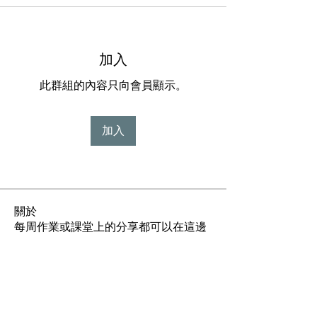
加入
此群組的內容只向會員顯示。
加入
關於
每周作業或課堂上的分享都可以在這邊
下載
常見問題
／
同學作品賞析
／
學生優惠＆福利下載
／
同學