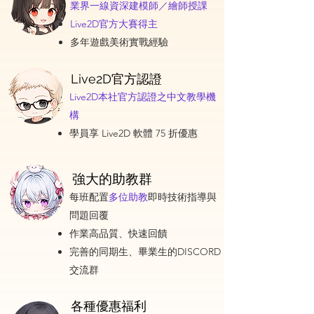
業界一線資深建模師／繪師授課
Live2D官方大賽得主
多年遊戲美術實戰經驗
Live2D官方認證
Live2D本社官方認證之中文教學機
構
學員享 Live2D 軟體 75 折優惠
強大的助教群
每班配置
多位助教
即時技術指導與
問題回覆
作業高品質、快速回饋
完善的同期生、畢業生的DISCORD
交流群
各種優惠福利