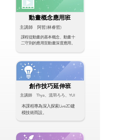
​動畫概念應用班
主講師 阿哲(林睿哲)
課程從動畫的基本概念、動畫十
二守則的應用至動畫深度應用。
創作技巧延伸班
主講師 Thya、流羽ろろ、YUI
本課程專為深入探索Live2D建
模技術而設。