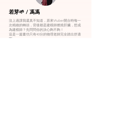
若芽🌱 / 馮馮
沒上過課我還真不知道，原來Vtuber開台時每一
次精緻的轉頭，背後都是建模師燃燒肝臟，想成
為建模師？先問問你的決心夠不夠！
這是一篇畫功只有40分的物理老師完全踏出舒適
圈...
看更多
はるウォ🍃HaIwalk
我是上年上了SODAART V皮建模課7期的
halwalk、一開始我是畫V皮設計希望看看專業的
拆件才報名的。
然後上課期間也開始接上了Live2D甚至是一條龍