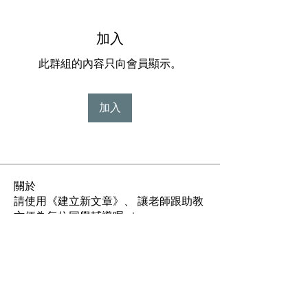
加入
此群組的內容只向會員顯示。
加入
關於
請使用《建立新文章》、 讓老師跟助教
方便為每位同學輔導喔~!
常見問題
／
同學作品賞析
／
學生優惠＆福利下載
／
同學
悄悄話
／
聯絡我們
個人情報保護方針
特定商取引法に基づく表記
／
／
会社概